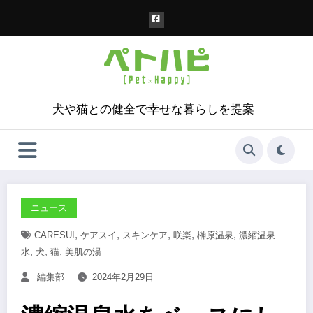
コ
ン
テ
ン
ツ
へ
ス
犬や猫との健全で幸せな暮らしを提案
キ
ッ
プ
ニュース
,
,
,
,
,
CARESUI
ケアスイ
スキンケア
咲楽
榊原温泉
濃縮温泉
,
,
,
水
犬
猫
美肌の湯
編集部
2024年2月29日