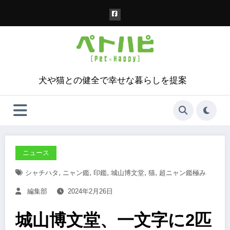
コ
ン
テ
ン
ツ
へ
ス
犬や猫との健全で幸せな暮らしを提案
キ
ッ
プ
ニュース
,
,
,
,
,
シャチハタ
ニャン鑑
印鑑
城山博文堂
猫
超ニャン鑑極み
編集部
2024年2月26日
城山博文堂、一文字に2匹