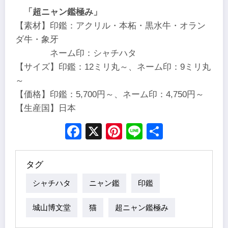
「超ニャン鑑極み」
【素材】印鑑：アクリル・本柘・黒水牛・オラン
ダ牛・象牙
ネーム印：シャチハタ
【サイズ】印鑑：12ミリ丸～、ネーム印：9ミリ丸
～
【価格】印鑑：5,700円～、ネーム印：4,750円～
【生産国】日本
Facebook
X
Pinterest
Line
Share
タグ
シャチハタ
ニャン鑑
印鑑
城山博文堂
猫
超ニャン鑑極み