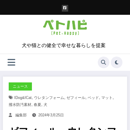
コ
ン
テ
ン
ツ
へ
ス
犬や猫との健全で幸せな暮らしを提案
キ
ッ
プ
ニュース
,
,
,
,
,
IDog&iCat
ウレタンフォーム
ゼフィール
ベッド
マット
,
,
撥水防汚素材
春夏
犬
編集部
2024年3月25日