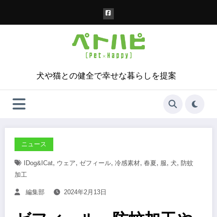
コ
ン
テ
ン
ツ
へ
ス
犬や猫との健全で幸せな暮らしを提案
キ
ッ
プ
ニュース
,
,
,
,
,
,
,
IDog&iCat
ウェア
ゼフィール
冷感素材
春夏
服
犬
防蚊
加工
編集部
2024年2月13日