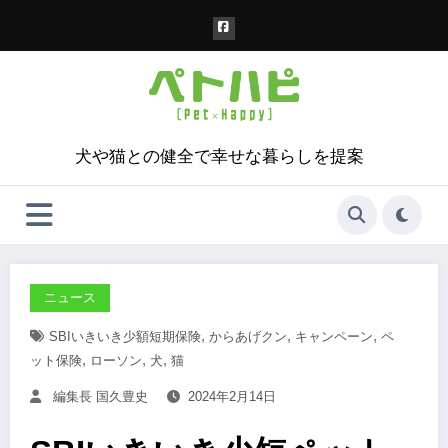
コ
ン
テ
ン
ツ
へ
ス
犬や猫との健全で幸せな暮らしを提案
キ
ッ
プ
ニュース
,
,
,
SBIいきいき少額短期保険
からあげクン
キャンペーン
ペ
,
,
,
ット保険
ローソン
犬
猫
編集長 国久豊史
2024年2月14日