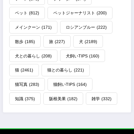
ペット
(812)
ペットジャーナリスト
(200)
メインクーン
(171)
ロシアンブルー
(222)
散歩
(185)
旅
(227)
犬
(2189)
犬との暮らし
(208)
犬飼いTIPS
(160)
猫
(2461)
猫との暮らし
(221)
猫写真
(283)
猫飼いTIPS
(164)
知識
(375)
阪根美果
(182)
雑学
(332)