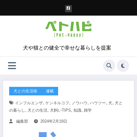
コ
ン
テ
ン
ツ
へ
ス
犬や猫との健全で幸せな暮らしを提案
キ
ッ
プ
犬との生活術
連載
,
,
,
,
,
インフルエンザ
ケンネルコフ
ノウハウ
ハウツー
犬
犬と
,
,
,
,
の暮らし
犬との生活
犬飼いTIPS
知識
雑学
編集部
2024年2月19日