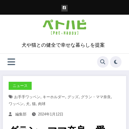
コ
ン
テ
ン
ツ
へ
ス
犬や猫との健全で幸せな暮らしを提案
キ
ッ
プ
ニュース
,
,
,
,
お手手ワッペン
キーホルダー
グッズ
グラン・ママ奈良
,
,
,
ワッペン
犬
猫
肉球
編集部
2024年1月12日