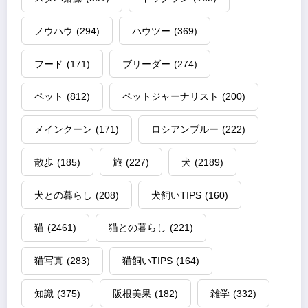
ノウハウ
(294)
ハウツー
(369)
フード
(171)
ブリーダー
(274)
ペット
(812)
ペットジャーナリスト
(200)
メインクーン
(171)
ロシアンブルー
(222)
散歩
(185)
旅
(227)
犬
(2189)
犬との暮らし
(208)
犬飼いTIPS
(160)
猫
(2461)
猫との暮らし
(221)
猫写真
(283)
猫飼いTIPS
(164)
知識
(375)
阪根美果
(182)
雑学
(332)