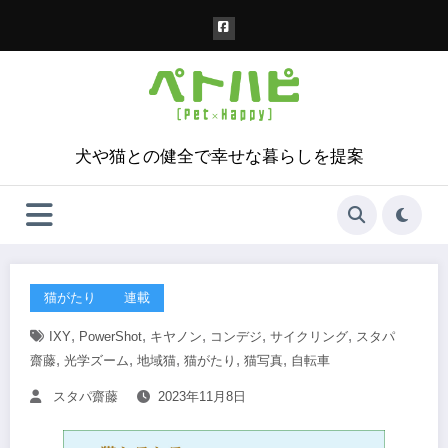
コ
ン
テ
ン
ツ
へ
ス
犬や猫との健全で幸せな暮らしを提案
キ
ッ
プ
猫がたり
連載
,
,
,
,
,
IXY
PowerShot
キヤノン
コンデジ
サイクリング
スタパ
,
,
,
,
,
齋藤
光学ズーム
地域猫
猫がたり
猫写真
自転車
スタパ齋藤
2023年11月8日