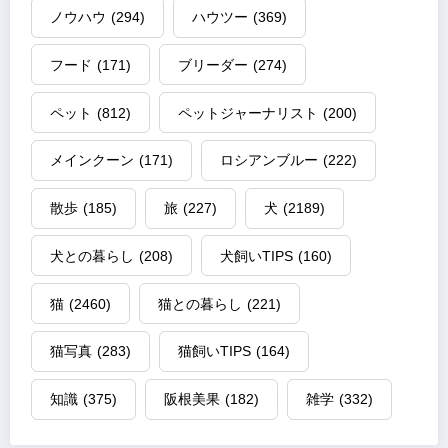
ノウハウ
(294)
ハウツー
(369)
フード
(171)
ブリーダー
(274)
ペット
(812)
ペットジャーナリスト
(200)
メインクーン
(171)
ロシアンブルー
(222)
散歩
(185)
旅
(227)
犬
(2189)
犬との暮らし
(208)
犬飼いTIPS
(160)
猫
(2460)
猫との暮らし
(221)
猫写真
(283)
猫飼いTIPS
(164)
知識
(375)
阪根美果
(182)
雑学
(332)