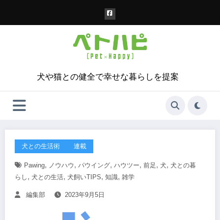
コ
ン
テ
ン
ツ
へ
ス
犬や猫との健全で幸せな暮らしを提案
キ
ッ
プ
犬との生活術
連載
,
,
,
,
,
,
Pawing
ノウハウ
パウイング
ハウツー
前足
犬
犬との暮
,
,
,
,
らし
犬との生活
犬飼いTIPS
知識
雑学
編集部
2023年9月5日