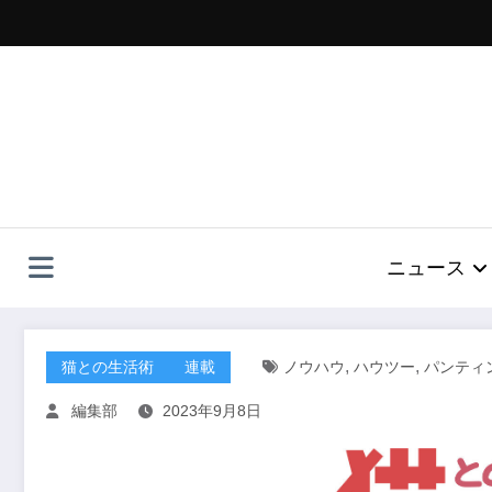
コ
ン
テ
ン
ツ
へ
ス
キ
ッ
プ
ニュース
,
,
猫との生活術
連載
ノウハウ
ハウツー
パンティ
編集部
2023年9月8日