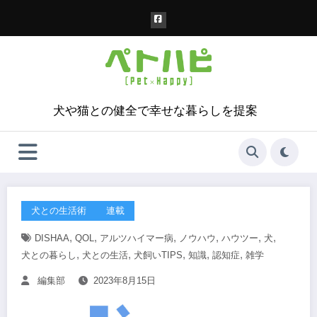
コ
ン
テ
ン
ツ
へ
ス
犬や猫との健全で幸せな暮らしを提案
キ
ッ
プ
犬との生活術
連載
,
,
,
,
,
,
DISHAA
QOL
アルツハイマー病
ノウハウ
ハウツー
犬
,
,
,
,
,
犬との暮らし
犬との生活
犬飼いTIPS
知識
認知症
雑学
編集部
2023年8月15日