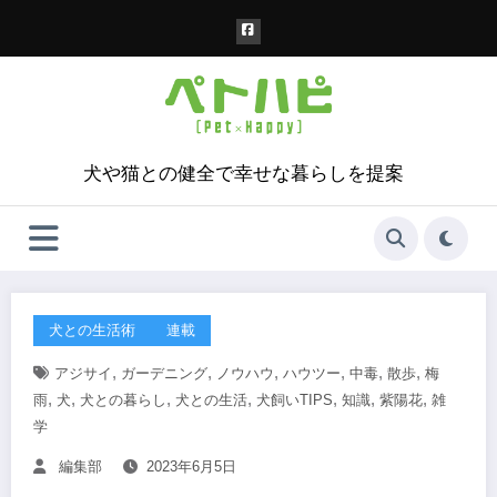
コ
ン
テ
ン
ツ
へ
ス
犬や猫との健全で幸せな暮らしを提案
キ
ッ
プ
犬との生活術
連載
,
,
,
,
,
,
アジサイ
ガーデニング
ノウハウ
ハウツー
中毒
散歩
梅
,
,
,
,
,
,
,
雨
犬
犬との暮らし
犬との生活
犬飼いTIPS
知識
紫陽花
雑
学
編集部
2023年6月5日