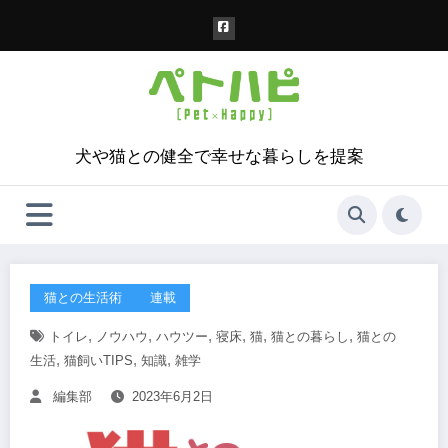
コ
ン
テ
ン
ツ
へ
ス
犬や猫との健全で幸せな暮らしを提案
キ
ッ
プ
猫との生活術
連載
,
,
,
,
,
,
トイレ
ノウハウ
ハウツー
寝床
猫
猫との暮らし
猫との
,
,
,
生活
猫飼いTIPS
知識
雑学
編集部
2023年6月2日