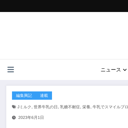
コ
ン
テ
ン
ツ
へ
ス
キ
ッ
プ
ニュース
編集興記
連載
,
,
,
,
Jミルク
世界牛乳の日
乳糖不耐症
栄養
牛乳でスマイルプ
2023年6月1日