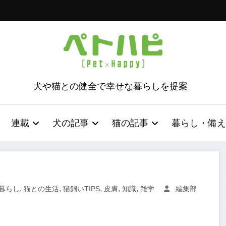
犬や猫との健全で幸せな暮らしを提案
連載
犬の記事
猫の記事
暮らし・備え
,
,
,
,
,
暮らし
猫との生活
猫飼いTIPS
皮膚
知識
雑学
編集部