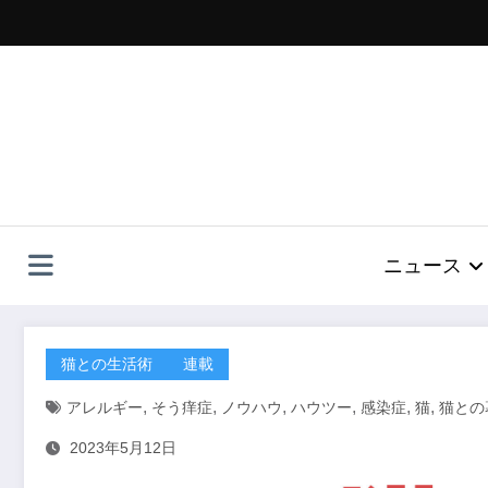
コ
ン
テ
ン
ツ
へ
ス
キ
ッ
プ
ニュース
猫との生活術
連載
,
,
,
,
,
,
アレルギー
そう痒症
ノウハウ
ハウツー
感染症
猫
猫との
2023年5月12日