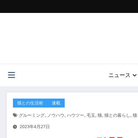
コ
ン
テ
ン
ツ
へ
ス
キ
ッ
プ
ニュース
猫との生活術
連載
,
,
,
,
,
,
グルーミング
ノウハウ
ハウツー
毛玉
猫
猫との暮らし
猫
2023年4月27日