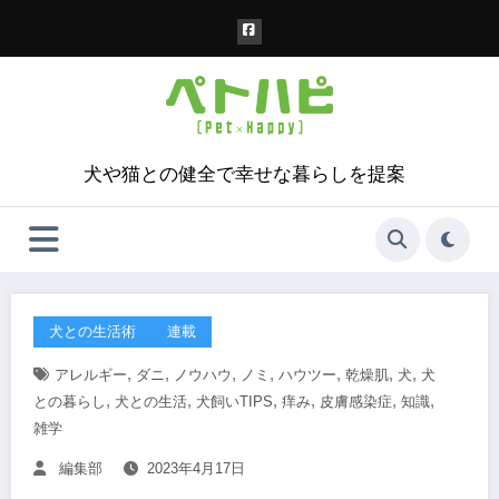
コ
ン
テ
ン
ツ
へ
ス
犬や猫との健全で幸せな暮らしを提案
キ
ッ
プ
犬との生活術
連載
,
,
,
,
,
,
,
アレルギー
ダニ
ノウハウ
ノミ
ハウツー
乾燥肌
犬
犬
,
,
,
,
,
,
との暮らし
犬との生活
犬飼いTIPS
痒み
皮膚感染症
知識
雑学
編集部
2023年4月17日