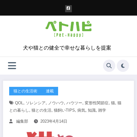
コ
ン
テ
ン
ツ
へ
ス
犬や猫との健全で幸せな暮らしを提案
キ
ッ
プ
猫との生活術
連載
,
,
,
,
,
,
QOL
ソレンシア
ノウハウ
ハウツー
変形性関節症
猫
猫
,
,
,
,
,
との暮らし
猫との生活
猫飼いTIPS
病気
知識
雑学
編集部
2023年4月14日