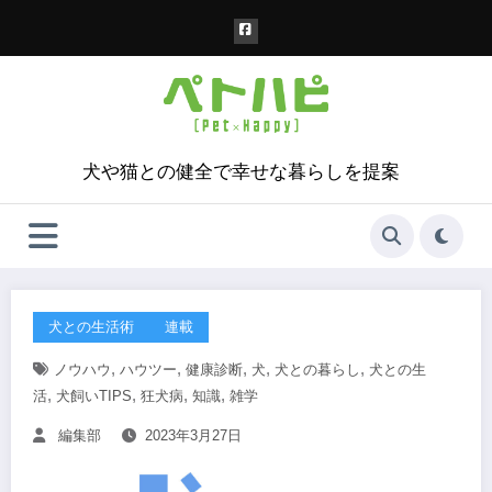
コ
ン
テ
ン
ツ
へ
ス
犬や猫との健全で幸せな暮らしを提案
キ
ッ
プ
犬との生活術
連載
,
,
,
,
,
ノウハウ
ハウツー
健康診断
犬
犬との暮らし
犬との生
,
,
,
,
活
犬飼いTIPS
狂犬病
知識
雑学
編集部
2023年3月27日