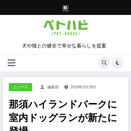
コ
ン
テ
ン
ツ
へ
ス
犬や猫との健全で幸せな暮らしを提案
キ
ッ
プ
ニュース
編集部
2018年3月19日
那須ハイランドパークに
室内ドッグランが新たに