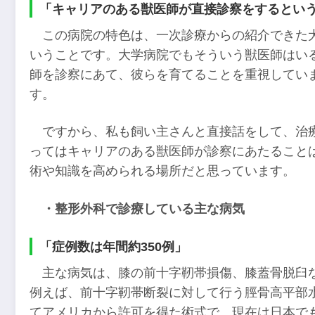
「キャリアのある獣医師が直接診察をするとい
この病院の特色は、一次診療からの紹介できた
いうことです。大学病院でもそういう獣医師はい
師を診察にあて、彼らを育てることを重視してい
す。
ですから、私も飼い主さんと直接話をして、治
ってはキャリアのある獣医師が診察にあたること
術や知識を高められる場所だと思っています。
・整形外科で診療している主な病気
「症例数は年間約350例」
主な病気は、膝の前十字靭帯損傷、膝蓋骨脱臼
例えば、前十字靭帯断裂に対して行う脛骨高平部水
てアメリカから許可を得た術式で、現在は日本で