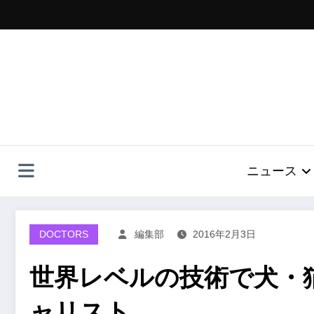
コ
ン
テ
ン
ツ
へ
ス
キ
ッ
プ
ニュース
DOCTORS
編集部
2016年2月3日
世界レベルの技術で犬・
ャリスト