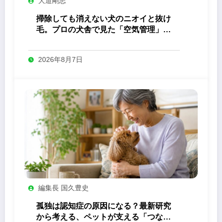
大道剛志
掃除しても消えない犬のニオイと抜け
毛。プロの犬舎で見た「空気管理」の
答え
2026年8月7日
編集長 国久豊史
孤独は認知症の原因になる？最新研究
から考える、ペットが支える「つなが