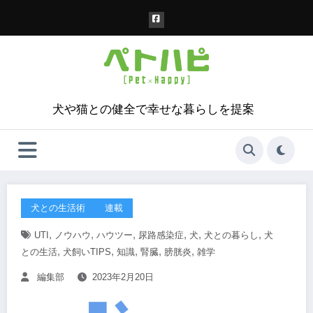
コ
ン
テ
ン
ツ
へ
ス
犬や猫との健全で幸せな暮らしを提案
キ
ッ
プ
犬との生活術
連載
,
,
,
,
,
,
UTI
ノウハウ
ハウツー
尿路感染症
犬
犬との暮らし
犬
,
,
,
,
,
との生活
犬飼いTIPS
知識
腎臓
膀胱炎
雑学
編集部
2023年2月20日