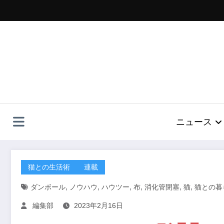
コ
ン
テ
ン
ツ
へ
ス
キ
ッ
プ
ニュース
猫との生活術
連載
,
,
,
,
,
,
ダンボール
ノウハウ
ハウツー
布
消化管閉塞
猫
猫との暮
編集部
2023年2月16日