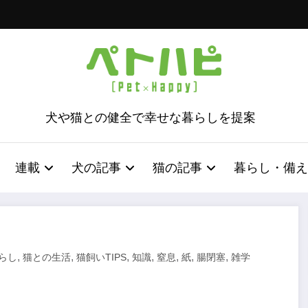
犬や猫との健全で幸せな暮らしを提案
連載
犬の記事
猫の記事
暮らし・備え
,
,
,
,
,
,
,
らし
猫との生活
猫飼いTIPS
知識
窒息
紙
腸閉塞
雑学