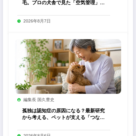
毛。プロの犬舎で見た「空気管理」の
答え
2026年8月7日
編集長 国久豊史
孤独は認知症の原因になる？最新研究
から考える、ペットが支える「つなが
り」の力
2026年8月6日