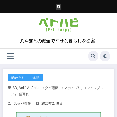
コ
ン
テ
ン
ツ
へ
ス
犬や猫との健全で幸せな暮らしを提案
キ
ッ
プ
猫がたり
連載
,
,
,
,
3D
Voilà AI Artist
スタパ齋藤
スマホアプリ
ロシアンブル
,
,
ー
猫
猫写真
スタパ齋藤
2023年2月8日