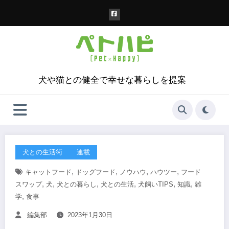
コ
ン
テ
ン
ツ
へ
ス
犬や猫との健全で幸せな暮らしを提案
キ
ッ
プ
犬との生活術
連載
,
,
,
,
キャットフード
ドッグフード
ノウハウ
ハウツー
フード
,
,
,
,
,
,
スワップ
犬
犬との暮らし
犬との生活
犬飼いTIPS
知識
雑
,
学
食事
編集部
2023年1月30日