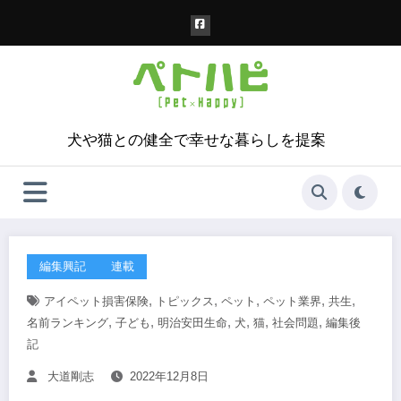
コ
ン
テ
ン
ツ
へ
ス
犬や猫との健全で幸せな暮らしを提案
キ
ッ
プ
編集興記
連載
,
,
,
,
,
アイペット損害保険
トピックス
ペット
ペット業界
共生
,
,
,
,
,
,
名前ランキング
子ども
明治安田生命
犬
猫
社会問題
編集後
記
大道剛志
2022年12月8日