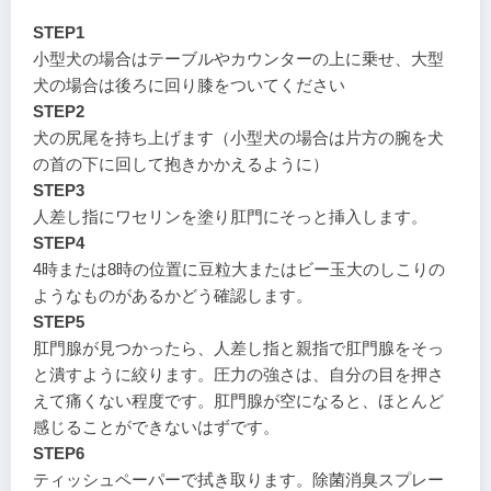
STEP1
小型犬の場合はテーブルやカウンターの上に乗せ、大型
犬の場合は後ろに回り膝をついてください
STEP2
犬の尻尾を持ち上げます（小型犬の場合は片方の腕を犬
の首の下に回して抱きかかえるように）
STEP3
人差し指にワセリンを塗り肛門にそっと挿入します。
STEP4
4時または8時の位置に豆粒大またはビー玉大のしこりの
ようなものがあるかどう確認します。
STEP5
肛門腺が見つかったら、人差し指と親指で肛門腺をそっ
と潰すように絞ります。圧力の強さは、自分の目を押さ
えて痛くない程度です。肛門腺が空になると、ほとんど
感じることができないはずです。
STEP6
ティッシュペーパーで拭き取ります。除菌消臭スプレー