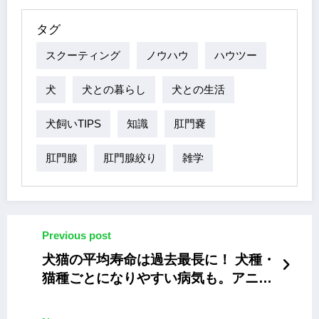
タグ
スクーティング
ノウハウ
ハウツー
犬
犬との暮らし
犬との生活
犬飼いTIPS
知識
肛門嚢
肛門腺
肛門腺絞り
雑学
Previous post
犬猫の平均寿命は過去最長に！ 犬種・
猫種ごとになりやすい病気も。アニコ
ム「家庭どうぶつ白書2022」