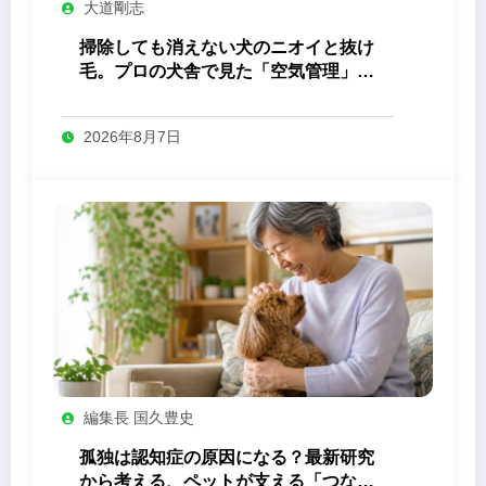
大道剛志
掃除しても消えない犬のニオイと抜け
毛。プロの犬舎で見た「空気管理」の
答え
2026年8月7日
編集長 国久豊史
孤独は認知症の原因になる？最新研究
から考える、ペットが支える「つなが