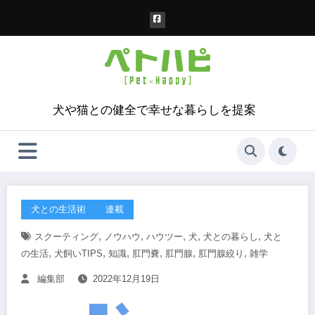
コ
ン
テ
ン
ツ
へ
ス
犬や猫との健全で幸せな暮らしを提案
キ
ッ
プ
犬との生活術
連載
,
,
,
,
,
スクーティング
ノウハウ
ハウツー
犬
犬との暮らし
犬と
,
,
,
,
,
,
の生活
犬飼いTIPS
知識
肛門嚢
肛門腺
肛門腺絞り
雑学
編集部
2022年12月19日