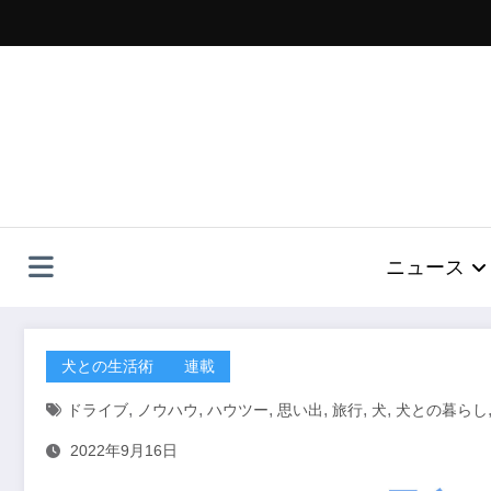
コ
ン
テ
ン
ツ
へ
ス
キ
ッ
プ
ニュース
犬との生活術
連載
,
,
,
,
,
,
ドライブ
ノウハウ
ハウツー
思い出
旅行
犬
犬との暮らし
2022年9月16日