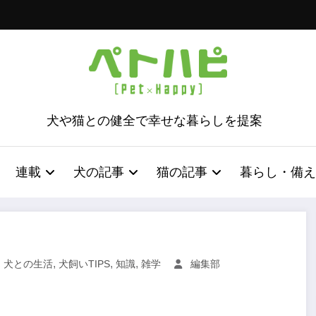
犬や猫との健全で幸せな暮らしを提案
連載
犬の記事
猫の記事
暮らし・備え
,
,
,
,
犬との生活
犬飼いTIPS
知識
雑学
編集部