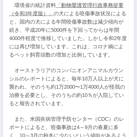
環境省の統計資料
「動物愛護管理行政事務提要
（令和3年度版）」
の犬による咬傷事故状況による
と、国内の犬による年間咬傷事故数は減少傾向が
続き、平成20年に5000件を下回ってからは年間
4000件程度で推移していました。しかし令和2年度
には再び増加しています。これは、コロナ禍によ
るペット飼育頭数の増加と比例しています。
オーストラリアのコンパニオンアニマルカウン
シルのレポートによると、毎年10万人以上が犬に
襲われ、そのうち約1万2000〜1万4000人が怪我の
治療を必要とし、そのうちの約10％が入院してい
ると報告されています。
また、米国疾病管理予防センター（CDC）のレ
ポートによると、咬傷事故は4～9月の春夏に多
く、10～3月の秋冬に少ないという傾向があるよう