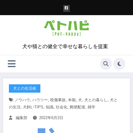
コ
ン
テ
ン
ツ
へ
ス
犬や猫との健全で幸せな暮らしを提案
キ
ッ
プ
犬との生活術
,
,
,
,
,
,
ノウハウ
ハウツー
咬傷事故
本能
犬
犬との暮らし
犬と
,
,
,
,
,
の生活
犬飼いTIPS
知識
社会化
郵便配達
雑学
編集部
2022年6月2日