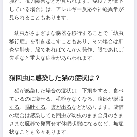
腫れ、視力障害などが見られます。免疫力が低下
している場合には、アレルギー反応や神経異常が
見られることもあります。
幼虫がさまざまな臓器を移行することで「幼虫
移行症」を引き起こすこともあり、その場合は肝
炎や肺炎、脳であればてんかん発作、眼であれば
失明など重大な症状があらわれます。
猫回虫に感染した猫の症状は？
猫が感染した場合の症状は、
下痢をする
、
食べ
ているのに痩せる
、
毛艶がなくなる
、
腹部が膨張
する
、
嘔吐する
、
咳が出る
などがあります。成猫
の場合は感染しても回虫が幼虫のまま全身のさま
ざまな臓器で発育せず休眠状態になるなど、無症
状なことも多々あります。