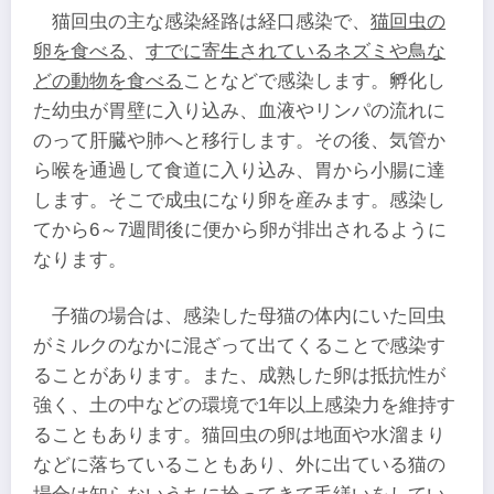
猫回虫の主な感染経路は経口感染で、
猫回虫の
卵を食べる
、
すでに寄生されているネズミや鳥な
どの動物を食べる
ことなどで感染します。孵化し
た幼虫が胃壁に入り込み、血液やリンパの流れに
のって肝臓や肺へと移行します。その後、気管か
ら喉を通過して食道に入り込み、胃から小腸に達
します。そこで成虫になり卵を産みます。感染し
てから6～7週間後に便から卵が排出されるように
なります。
子猫の場合は、感染した母猫の体内にいた回虫
がミルクのなかに混ざって出てくることで感染す
ることがあります。また、成熟した卵は抵抗性が
強く、土の中などの環境で1年以上感染力を維持す
ることもあります。猫回虫の卵は地面や水溜まり
などに落ちていることもあり、外に出ている猫の