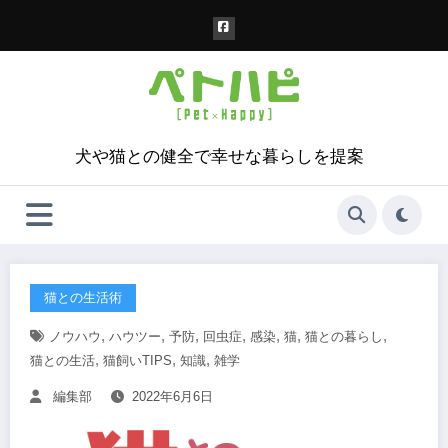
コ
ン
テ
ン
ツ
へ
ス
犬や猫との健全で幸せな暮らしを提案
キ
ッ
プ
猫との生活術
,
,
,
,
,
,
,
ノウハウ
ハウツー
予防
回虫症
感染
猫
猫との暮らし
,
,
,
猫との生活
猫飼いTIPS
知識
雑学
編集部
2022年6月6日