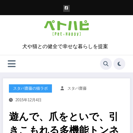
コ
ン
テ
ン
ツ
へ
ス
犬や猫との健全で幸せな暮らしを提案
キ
ッ
プ
スタパ齋藤の猫ラボ
スタパ齋藤
2015年12月4日
遊んで、爪をといで、引
きこもれる多機能トンネ