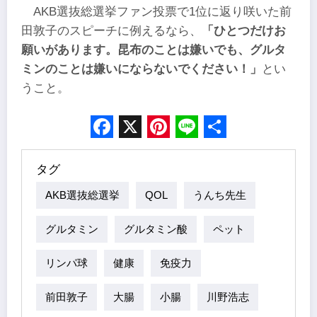
AKB選抜総選挙ファン投票で1位に返り咲いた前
田敦子のスピーチに例えるなら、
「ひとつだけお
願いがあります。昆布のことは嫌いでも、グルタ
ミンのことは嫌いにならないでください！」
とい
うこと。
Facebook
X
Pinterest
Line
Share
タグ
AKB選抜総選挙
QOL
うんち先生
グルタミン
グルタミン酸
ペット
リンパ球
健康
免疫力
前田敦子
大腸
小腸
川野浩志