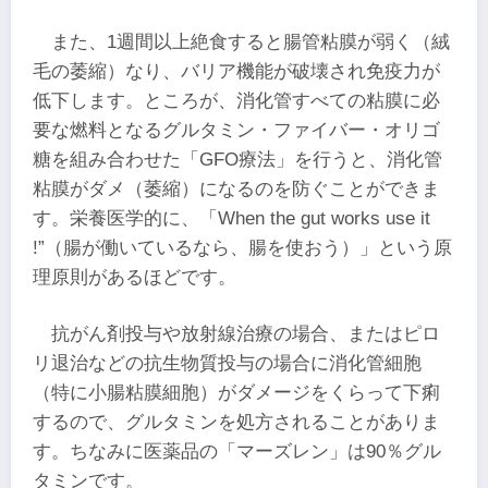
また、1週間以上絶食すると腸管粘膜が弱く（絨
毛の萎縮）なり、バリア機能が破壊され免疫力が
低下します。ところが、消化管すべての粘膜に必
要な燃料となるグルタミン・ファイバー・オリゴ
糖を組み合わせた「GFO療法」を行うと、消化管
粘膜がダメ（萎縮）になるのを防ぐことができま
す。栄養医学的に、「When the gut works use it
!”（腸が働いているなら、腸を使おう）」という原
理原則があるほどです。
抗がん剤投与や放射線治療の場合、またはピロ
リ退治などの抗生物質投与の場合に消化管細胞
（特に小腸粘膜細胞）がダメージをくらって下痢
するので、グルタミンを処方されることがありま
す。ちなみに医薬品の「マーズレン」は90％グル
タミンです。