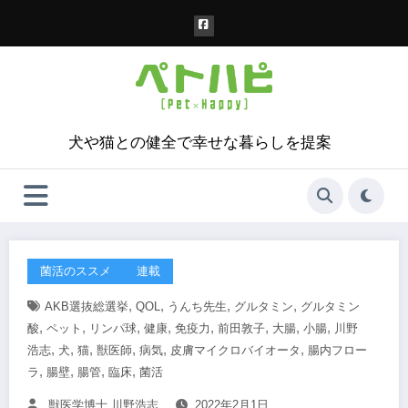
コ
ン
テ
ン
ツ
へ
ス
犬や猫との健全で幸せな暮らしを提案
キ
ッ
プ
菌活のススメ
連載
,
,
,
,
AKB選抜総選挙
QOL
うんち先生
グルタミン
グルタミン
,
,
,
,
,
,
,
,
酸
ペット
リンパ球
健康
免疫力
前田敦子
大腸
小腸
川野
,
,
,
,
,
,
浩志
犬
猫
獣医師
病気
皮膚マイクロバイオータ
腸内フロー
,
,
,
,
ラ
腸壁
腸管
臨床
菌活
獣医学博士 川野浩志
2022年2月1日