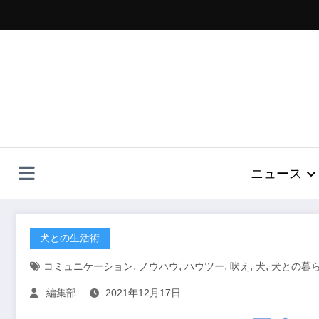
コ
ン
テ
ン
ツ
へ
ス
キ
ッ
プ
ニュース
犬との生活術
,
,
,
,
,
コミュニケーション
ノウハウ
ハウツー
吠え
犬
犬との暮
編集部
2021年12月17日