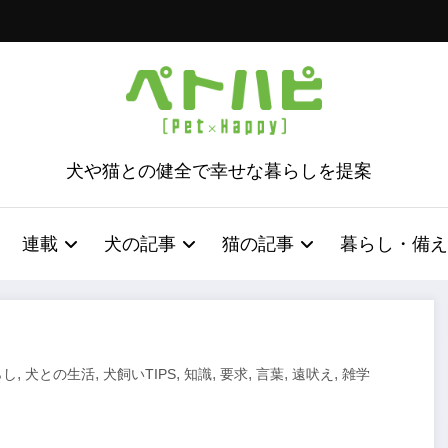
犬や猫との健全で幸せな暮らしを提案
連載
犬の記事
猫の記事
暮らし・備え
,
,
,
,
,
,
,
らし
犬との生活
犬飼いTIPS
知識
要求
言葉
遠吠え
雑学