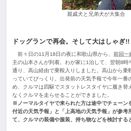
親戚犬と兄弟犬が大集合
ドッグランで再会。そして大はしゃぎ!!
前々日の11月18日の夜に和歌山県から、
前回一
主の山本さんが到着。わが家に1泊して、翌朝8時
通り、高山経由で乗鞍入りしました。高山から乗
っていてびっくり。出発前の天気予報で今年一番
め、クルマは四駆でスタットレスタイヤに履き替
なくクルマを走らせることができました。
※ノーマルタイヤで来られた方は途中でチェーン
付近の天気予報」と「上高地の天気予報」が参考
て、クルマの装備や服装、持ち物などを検討する