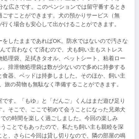
分な広さです。このペンションでは留守番するとき
過ごすことができます。犬の預かりサービス（無
が行く場合も安心して出かけることができます。
ーをしたままであればOK。防水ではないので汚さな
なんて言わなくて済むので、犬も飼い主もストレス
物処理袋、足拭きタオル、ペットシート、粘着ロー
し、排泄物処理袋は数が少ないので多めに持参する
と食器、ベッドは持参しました。そのほか、飼い主
で、旅の荷物も無駄なく準備することができます。
室です。「もゆ」と「だんご」くんはまだ遊び足り
す。そこで、ここで初めて会うことになった兄弟犬
までの時間を楽しく過ごしました。今回の楽しみ
会うことでもあったので、私たち飼い主も親睦を深
こと、さらに今回は貸し切りなので、隣の部屋の鳴