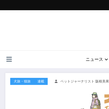
コ
ン
テ
ン
ツ
へ
ス
キ
ッ
プ
ニュース
犬旅・猫旅
連載
ペットジャーナリスト 阪根美果