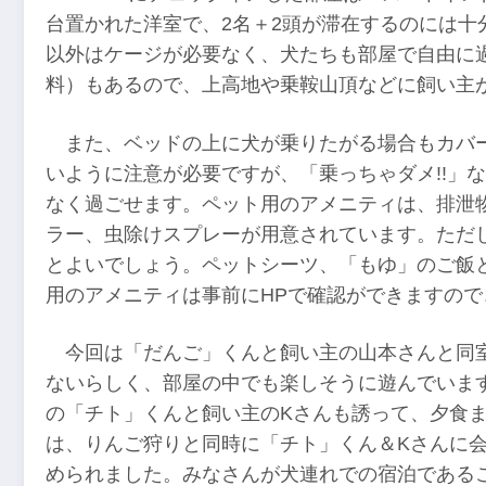
台置かれた洋室で、2名＋2頭が滞在するのには十
以外はケージが必要なく、犬たちも部屋で自由に
料）もあるので、上高地や乗鞍山頂などに飼い主
また、ベッドの上に犬が乗りたがる場合もカバ
いように注意が必要ですが、「乗っちゃダメ!!」
なく過ごせます。ペット用のアメニティは、排泄
ラー、虫除けスプレーが用意されています。ただ
とよいでしょう。ペットシーツ、「もゆ」のご飯
用のアメニティは事前にHPで確認ができますの
今回は「だんご」くんと飼い主の山本さんと同
ないらしく、部屋の中でも楽しそうに遊んでいま
の「チト」くんと飼い主のKさんも誘って、夕食
は、りんご狩りと同時に「チト」くん＆Kさんに
められました。みなさんが犬連れでの宿泊である