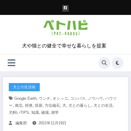
コ
ン
テ
ン
ツ
へ
ス
犬や猫との健全で幸せな暮らしを提案
キ
ッ
プ
犬との生活術
,
,
,
,
,
Google Earth
ウンチ
オシッコ
コンパス
ノウハウ
ハウツ
,
,
,
,
,
,
,
,
ー
南北
排便
排尿
方位磁石
犬
犬との暮らし
犬との生活
,
,
,
犬飼いTIPS
知識
磁場
雑学
編集部
2021年11月19日