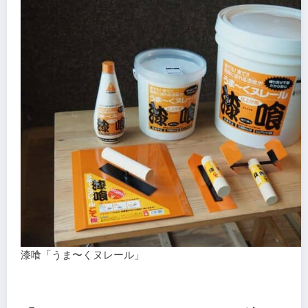
漆喰「うま〜くヌレール」