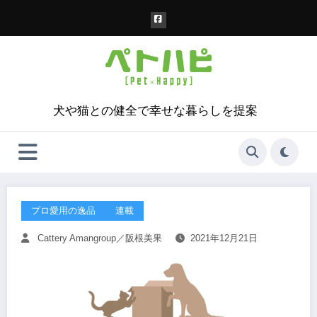
コ
ン
テ
ン
ツ
へ
ス
犬や猫との健全で幸せな暮らしを提案
キ
ッ
プ
プロ愛用の逸品
連載
Cattery Amangroup／阪根美果
2021年12月21日