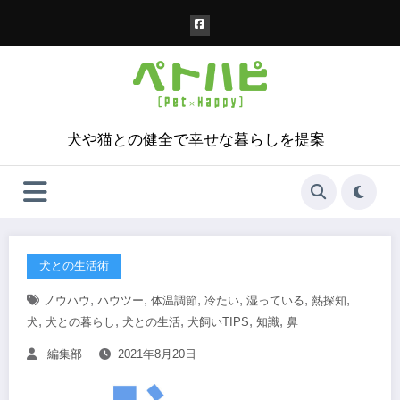
コ
ン
テ
ン
ツ
へ
ス
犬や猫との健全で幸せな暮らしを提案
キ
ッ
プ
犬との生活術
,
,
,
,
,
,
ノウハウ
ハウツー
体温調節
冷たい
湿っている
熱探知
,
,
,
,
,
犬
犬との暮らし
犬との生活
犬飼いTIPS
知識
鼻
編集部
2021年8月20日