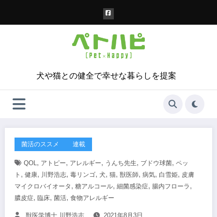
コ
ン
テ
ン
ツ
へ
ス
犬や猫との健全で幸せな暮らしを提案
キ
ッ
プ
菌活のススメ
連載
,
,
,
,
,
QOL
アトピー
アレルギー
うんち先生
ブドウ球菌
ペッ
,
,
,
,
,
,
,
,
,
ト
健康
川野浩志
毒リンゴ
犬
猫
獣医師
病気
白雪姫
皮膚
,
,
,
,
マイクロバイオータ
糖アルコール
細菌感染症
腸内フローラ
,
,
,
膿皮症
臨床
菌活
食物アレルギー
獣医学博士 川野浩志
2021年8月3日