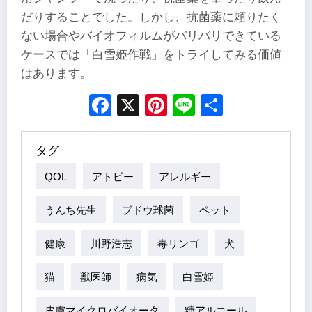
だりすることでした。しかし、抗菌薬に頼りたく
ない場合やバイオフィルムがバリバリできている
ケースでは「白雪姫作戦」をトライしてみる価値
はあります。
Facebook
X
Pinterest
Line
Share
タグ
QOL
アトピー
アレルギー
うんち先生
ブドウ球菌
ペット
健康
川野浩志
毒リンゴ
犬
猫
獣医師
病気
白雪姫
皮膚マイクロバイオータ
糖アルコール