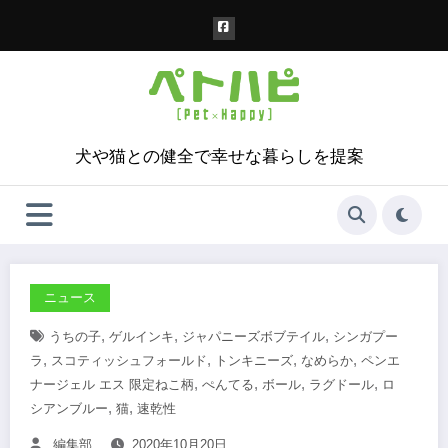
コ
ン
テ
ン
ツ
へ
ス
犬や猫との健全で幸せな暮らしを提案
キ
ッ
プ
ニュース
,
,
,
うちの子
ゲルインキ
ジャパニーズボブテイル
シンガプー
,
,
,
,
ラ
スコティッシュフォールド
トンキニーズ
なめらか
ペンエ
,
,
,
,
ナージェル エス 限定ねこ柄
ぺんてる
ボール
ラグドール
ロ
,
,
シアンブルー
猫
速乾性
編集部
2020年10月20日