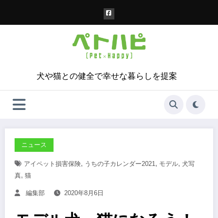
コ
ン
テ
ン
ツ
へ
ス
犬や猫との健全で幸せな暮らしを提案
キ
ッ
プ
ニュース
,
,
,
アイペット損害保険
うちの子カレンダー2021
モデル
犬写
,
真
猫
編集部
2020年8月6日