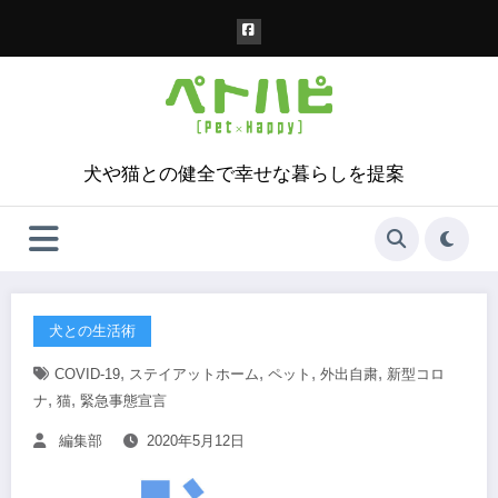
コ
ン
テ
ン
ツ
へ
ス
犬や猫との健全で幸せな暮らしを提案
キ
ッ
プ
犬との生活術
,
,
,
,
COVID-19
ステイアットホーム
ペット
外出自粛
新型コロ
,
,
ナ
猫
緊急事態宣言
編集部
2020年5月12日