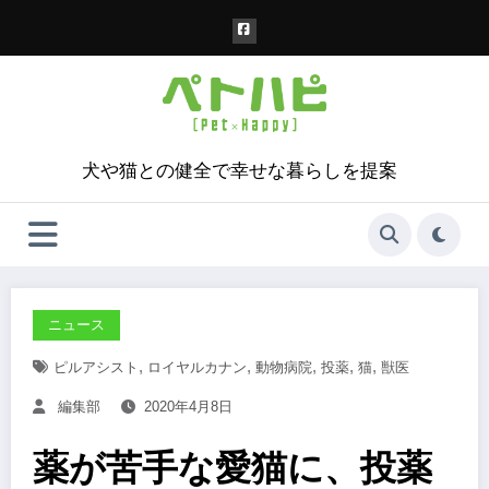
コ
ン
テ
ン
ツ
へ
ス
犬や猫との健全で幸せな暮らしを提案
キ
ッ
プ
ニュース
,
,
,
,
,
ピルアシスト
ロイヤルカナン
動物病院
投薬
猫
獣医
編集部
2020年4月8日
薬が苦手な愛猫に、投薬