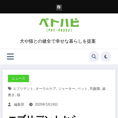
コ
ン
テ
ン
ツ
へ
ス
犬や猫との健全で幸せな暮らしを提案
キ
ッ
プ
ニュース
,
,
,
,
,
エブリデント
オーラルケア
ジャーキー
ペット
乳酸菌
歯
,
磨き
猫
編集部
2020年3月24日