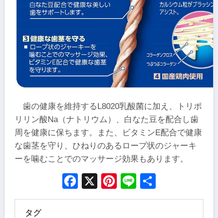
歯の健康を維持するL8020乳酸菌に加え、トリポ
リリン酸Na（ナトリウム）、白なた豆を配合し歯
周を健康に保ちます。また、ビタミンE配合で健康
な歯茎を守り、ひねりのあるロープ状のジャーキ
ーを噛むことでのマッサージ効果もあります。
Facebook
X
Pinterest
Line
Share
タグ