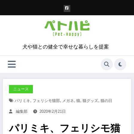
コ
ン
テ
ン
ツ
へ
ス
犬や猫との健全で幸せな暮らしを提案
キ
ッ
プ
ニュース
,
,
,
,
,
パリミキ
フェリシモ猫部
メガネ
猫
猫グッズ
猫の日
編集部
2020年2月21日
パリミキ、フェリシモ猫