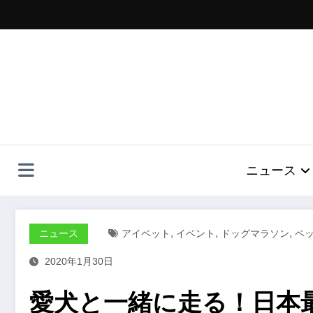
コ
ン
テ
ン
ツ
へ
ス
キ
ッ
プ
ニュース
,
,
,
ニュース
アイペット
イベント
ドッグマラソン
ペ
2020年1月30日
愛犬と一緒に走る！日本