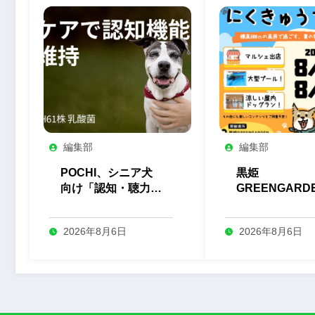
編集部
編集部
POCHI、シニア犬
黒姫
向け「認知・聴力
GREENGARD
H61株 乳酸菌」サ
が「第4回ゆる
プリを発売
にくきゅうフェ
2026年8月6日
2026年8月6日
を8月に開催