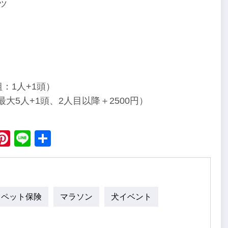
ツ
1組：1人+1頭）
最大5人+1頭、2人目以降＋2500円）
ebook
X
Pinterest
Line
Share
ペット保険
マラソン
犬イベント