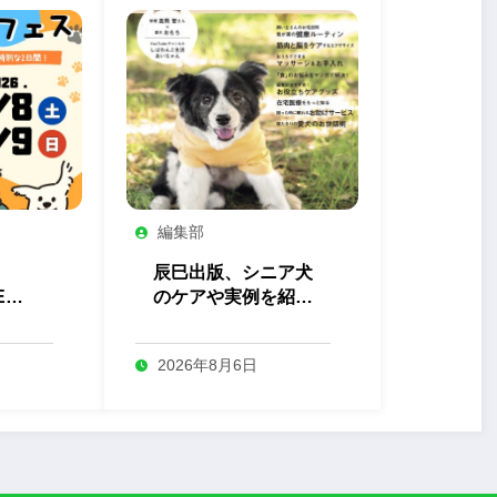
編集部
辰巳出版、シニア犬
EN
のケアや実例を紹介
っと
する『しあわせシニ
ス」
ア犬生活』を発売
2026年8月6日