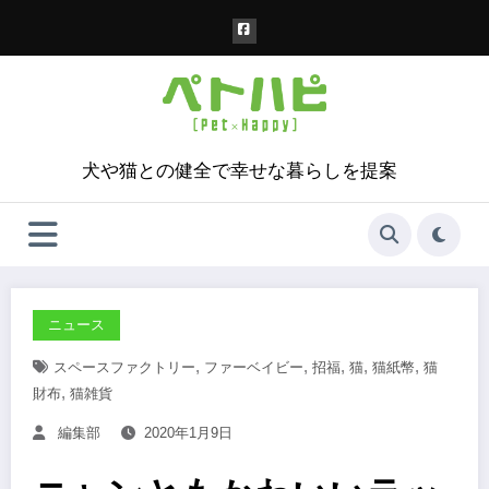
コ
ン
テ
ン
ツ
へ
ス
犬や猫との健全で幸せな暮らしを提案
キ
ッ
プ
ニュース
,
,
,
,
,
スペースファクトリー
ファーベイビー
招福
猫
猫紙幣
猫
,
財布
猫雑貨
編集部
2020年1月9日