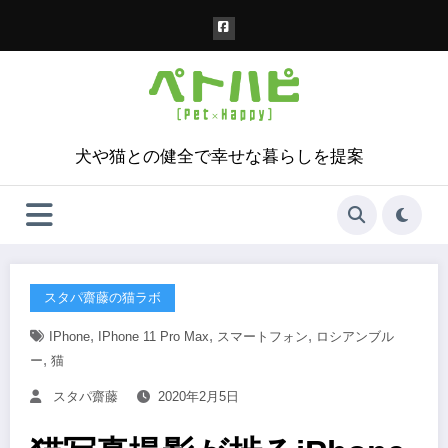
コ
ン
テ
ン
ツ
へ
ス
犬や猫との健全で幸せな暮らしを提案
キ
ッ
プ
スタパ齋藤の猫ラボ
,
,
,
IPhone
IPhone 11 Pro Max
スマートフォン
ロシアンブル
,
ー
猫
スタパ齋藤
2020年2月5日