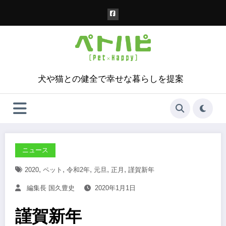
コ
ン
テ
ン
ツ
へ
ス
犬や猫との健全で幸せな暮らしを提案
キ
ッ
プ
ニュース
,
,
,
,
,
2020
ペット
令和2年
元旦
正月
謹賀新年
編集長 国久豊史
2020年1月1日
謹賀新年