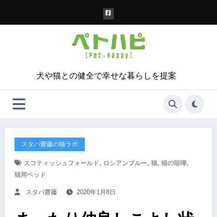
コ
ン
テ
ン
ツ
へ
ス
犬や猫との健全で幸せな暮らしを提案
キ
ッ
プ
スタパ齋藤の猫ラボ
,
,
,
,
スコティッシュフォールド
ロシアンブルー
猫
猫の喧嘩
猫用ベッド
スタパ齋藤
2020年1月8日