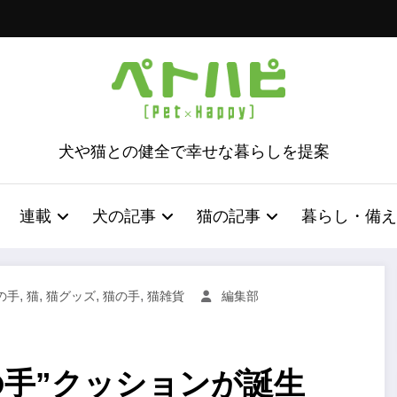
犬や猫との健全で幸せな暮らしを提案
連載
犬の記事
猫の記事
暮らし・備え
,
,
,
,
の手
猫
猫グッズ
猫の手
猫雑貨
編集部
の手”クッションが誕生